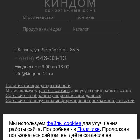
Строительство
Контакты
Продуманный дом
Каталог
г. Казань, ул. Декабристов, 85 Б
646-33-13
+7(919)
Ежедневно с 9:00 до 18:00
info@kingdom16.ru
Политика конфиденциальности
Мы используем
файлы cookies
для улучшения работы сайта
Согласие на обработку персональных данных
Согласие на получение информационно-рекламной рассылки
Мы используем
файлы cookies
для улучшения
Строительная компания ООО СК «КИНДОМ»
работы сайта. Подробнее - в
Политике
. Продолжая
© 2025 Все права защищены
пользоваться сайтом, вы даёте согласие на